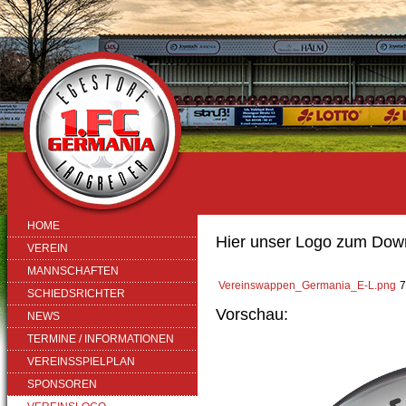
HOME
Hier unser Logo zum Dow
VEREIN
MANNSCHAFTEN
Vereinswappen_Germania_E-L.png
7
SCHIEDSRICHTER
Vorschau:
NEWS
TERMINE / INFORMATIONEN
VEREINSSPIELPLAN
SPONSOREN